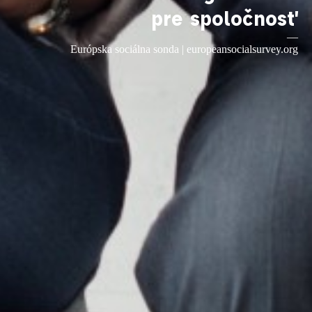
pre spoločnosť
—
Európska sociálna sonda |
europeansocialsurvey.org