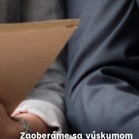
Zaoberáme sa výskumom