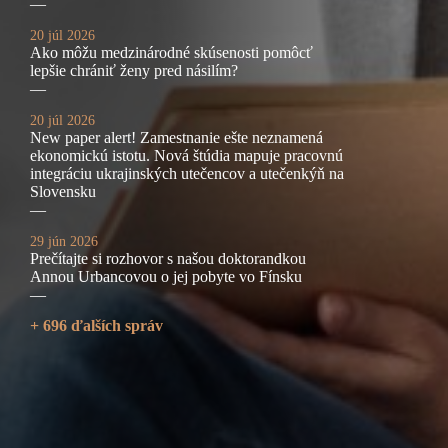
—
20 júl 2026
Ako môžu medzinárodné skúsenosti pomôcť
lepšie chrániť ženy pred násilím?
—
20 júl 2026
New paper alert! Zamestnanie ešte neznamená
ekonomickú istotu. Nová štúdia mapuje pracovnú
integráciu ukrajinských utečencov a utečenkýň na
Slovensku
—
29 jún 2026
Prečítajte si rozhovor s našou doktorandkou
Annou Urbancovou o jej pobyte vo Fínsku
—
+ 696 ďalších správ