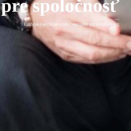
pre spoločnosť
—
Európska sociálna sonda |
europeansocialsurvey.org