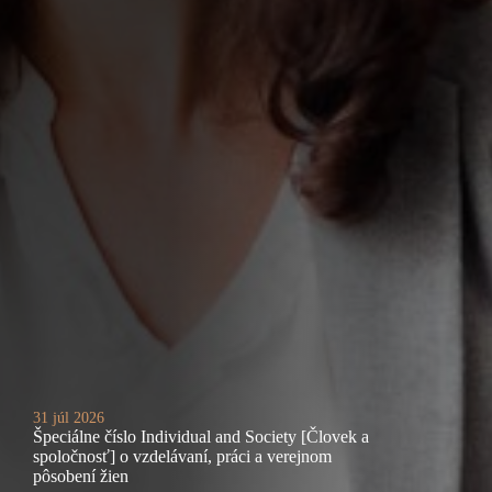
31 júl 2026
Špeciálne číslo Individual and Society [Človek a
spoločnosť] o vzdelávaní, práci a verejnom
pôsobení žien