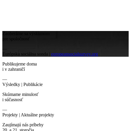
Zaoberáme sa výskumom
pre spoločnosť
—
Európska sociálna sonda |
europeansocialsurvey.org
Publikujeme doma
i v zahraničí
—
Výsledky |
Publikácie
Skúmame minulosť
i súčasnosť
—
Projekty |
Aktuálne projekty
Zaujímajú nás príbehy
20. a 21. storočia