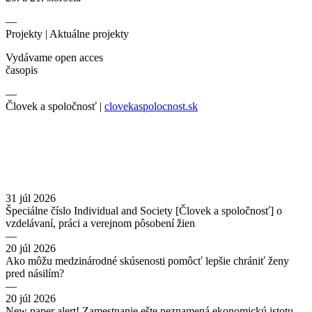
—
Projekty |
Aktuálne projekty
Vydávame open acces
časopis
—
Človek a spoločnosť |
clovekaspolocnost.sk
31 júl 2026
Špeciálne číslo Individual and Society [Človek a spoločnosť] o
vzdelávaní, práci a verejnom pôsobení žien
—
20 júl 2026
Ako môžu medzinárodné skúsenosti pomôcť lepšie chrániť ženy
pred násilím?
—
20 júl 2026
New paper alert! Zamestnanie ešte neznamená ekonomickú istotu.