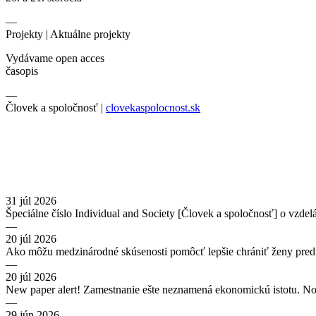
—
Projekty |
Aktuálne projekty
Vydávame open acces
časopis
—
Človek a spoločnosť |
clovekaspolocnost.sk
31 júl 2026
Špeciálne číslo Individual and Society [Človek a spoločnosť] o vzdel
—
20 júl 2026
Ako môžu medzinárodné skúsenosti pomôcť lepšie chrániť ženy pred
—
20 júl 2026
New paper alert! Zamestnanie ešte neznamená ekonomickú istotu. No
—
29 jún 2026