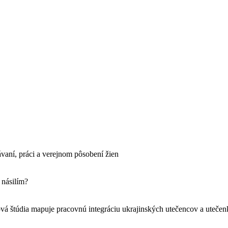
ávaní, práci a verejnom pôsobení žien
 násilím?
vá štúdia mapuje pracovnú integráciu ukrajinských utečencov a uteče