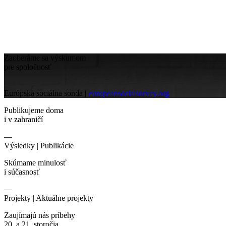
Zaoberáme sa výskumom
pre spoločnosť
—
Európska sociálna sonda |
europeansocialsurvey.org
Publikujeme doma
i v zahraničí
—
Výsledky |
Publikácie
Skúmame minulosť
i súčasnosť
—
Projekty |
Aktuálne projekty
Zaujímajú nás príbehy
20. a 21. storočia