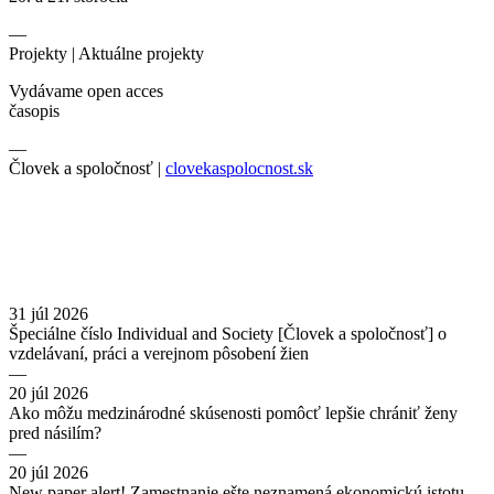
—
Projekty |
Aktuálne projekty
Vydávame open acces
časopis
—
Človek a spoločnosť |
clovekaspolocnost.sk
31 júl 2026
Špeciálne číslo Individual and Society [Človek a spoločnosť] o
vzdelávaní, práci a verejnom pôsobení žien
—
20 júl 2026
Ako môžu medzinárodné skúsenosti pomôcť lepšie chrániť ženy
pred násilím?
—
20 júl 2026
New paper alert! Zamestnanie ešte neznamená ekonomickú istotu.