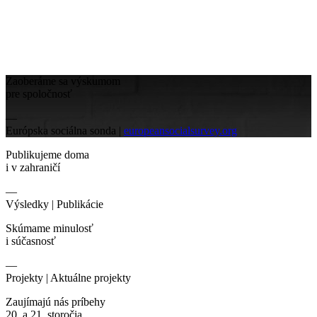
Zaoberáme sa výskumom
pre spoločnosť
—
Európska sociálna sonda |
europeansocialsurvey.org
Publikujeme doma
i v zahraničí
—
Výsledky |
Publikácie
Skúmame minulosť
i súčasnosť
—
Projekty |
Aktuálne projekty
Zaujímajú nás príbehy
20. a 21. storočia