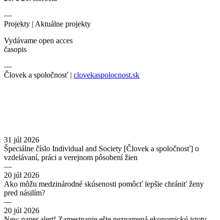
—
Projekty |
Aktuálne projekty
Vydávame open acces
časopis
—
Človek a spoločnosť |
clovekaspolocnost.sk
31 júl 2026
Špeciálne číslo Individual and Society [Človek a spoločnosť] o
vzdelávaní, práci a verejnom pôsobení žien
—
20 júl 2026
Ako môžu medzinárodné skúsenosti pomôcť lepšie chrániť ženy
pred násilím?
—
20 júl 2026
New paper alert! Zamestnanie ešte neznamená ekonomickú istotu.