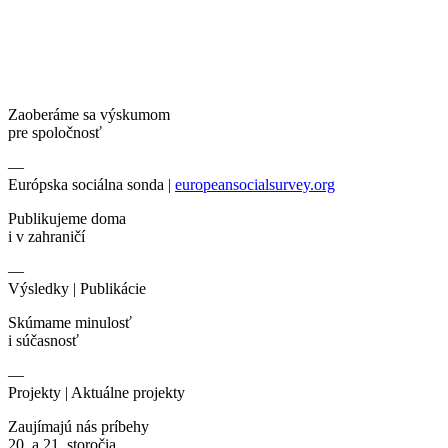
Zaoberáme sa výskumom
pre spoločnosť
—
Európska sociálna sonda |
europeansocialsurvey.org
Publikujeme doma
i v zahraničí
—
Výsledky |
Publikácie
Skúmame minulosť
i súčasnosť
—
Projekty |
Aktuálne projekty
Zaujímajú nás príbehy
20. a 21. storočia