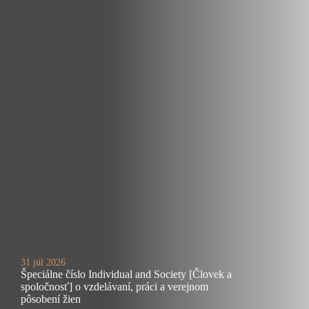
31 júl 2026
Špeciálne číslo Individual and Society [Človek a
spoločnosť] o vzdelávaní, práci a verejnom
pôsobení žien