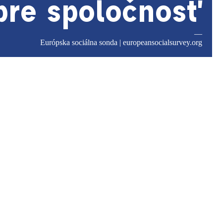
pre spoločnosť
—
Európska sociálna sonda |
europeansocialsurvey.org