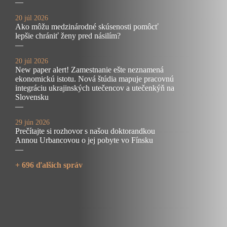
—
20 júl 2026
Ako môžu medzinárodné skúsenosti pomôcť
lepšie chrániť ženy pred násilím?
—
20 júl 2026
New paper alert! Zamestnanie ešte neznamená
ekonomickú istotu. Nová štúdia mapuje pracovnú
integráciu ukrajinských utečencov a utečenkýň na
Slovensku
—
29 jún 2026
Prečítajte si rozhovor s našou doktorandkou
Annou Urbancovou o jej pobyte vo Fínsku
—
+ 696 ďalších správ