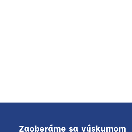
Zaoberáme sa výskumom