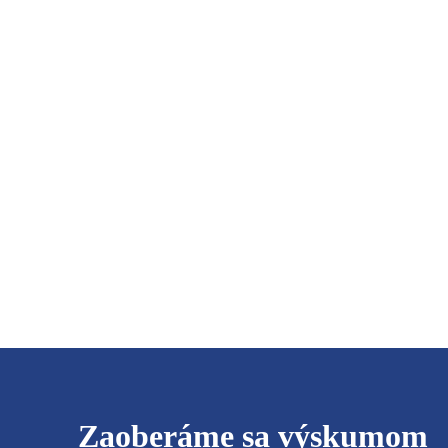
Zaoberáme sa výskumom