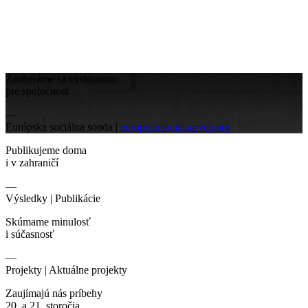
Zaoberáme sa výskumom
pre spoločnosť
—
Európska sociálna sonda |
europeansocialsurvey.org
Publikujeme doma
i v zahraničí
—
Výsledky |
Publikácie
Skúmame minulosť
i súčasnosť
—
Projekty |
Aktuálne projekty
Zaujímajú nás príbehy
20. a 21. storočia