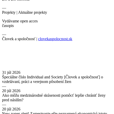
—
Projekty |
Aktuálne projekty
Vydávame open acces
časopis
—
Človek a spoločnosť |
clovekaspolocnost.sk
31 júl 2026
Špeciálne číslo Individual and Society [Človek a spoločnosť] o
vzdelávaní, práci a verejnom pôsobení žien
—
20 júl 2026
Ako môžu medzinárodné skúsenosti pomôcť lepšie chrániť ženy
pred násilím?
—
20 júl 2026
New paper alert! Zamestnanie ešte neznamená ekonomickú istotu.