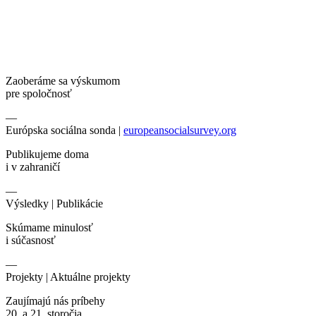
Zaoberáme sa výskumom
pre spoločnosť
—
Európska sociálna sonda |
europeansocialsurvey.org
Publikujeme doma
i v zahraničí
—
Výsledky |
Publikácie
Skúmame minulosť
i súčasnosť
—
Projekty |
Aktuálne projekty
Zaujímajú nás príbehy
20. a 21. storočia