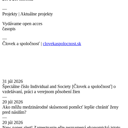
—
Projekty |
Aktuálne projekty
Vydávame open acces
časopis
—
Človek a spoločnosť |
clovekaspolocnost.sk
31 júl 2026
Špeciálne číslo Individual and Society [Človek a spoločnosť] o
vzdelávaní, práci a verejnom pôsobení žien
—
20 júl 2026
Ako môžu medzinárodné skúsenosti pomôcť lepšie chrániť ženy
pred násilím?
—
20 júl 2026
New paper alert! Zamestnanie ešte neznamená ekonomickú istotu.