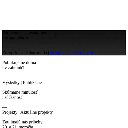
Zaoberáme sa výskumom
pre spoločnosť
—
Európska sociálna sonda |
europeansocialsurvey.org
Publikujeme doma
i v zahraničí
—
Výsledky |
Publikácie
Skúmame minulosť
i súčasnosť
—
Projekty |
Aktuálne projekty
Zaujímajú nás príbehy
20. a 21. storočia