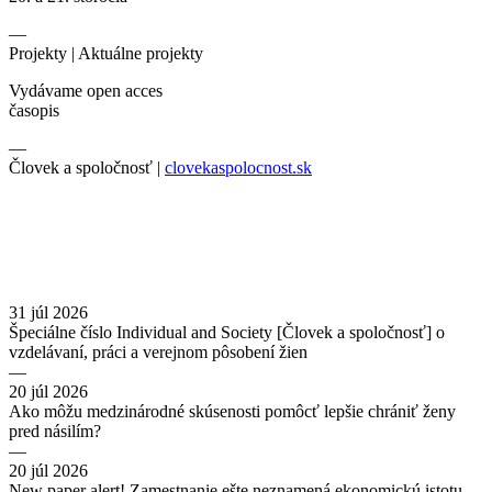
—
Projekty |
Aktuálne projekty
Vydávame open acces
časopis
—
Človek a spoločnosť |
clovekaspolocnost.sk
31 júl 2026
Špeciálne číslo Individual and Society [Človek a spoločnosť] o
vzdelávaní, práci a verejnom pôsobení žien
—
20 júl 2026
Ako môžu medzinárodné skúsenosti pomôcť lepšie chrániť ženy
pred násilím?
—
20 júl 2026
New paper alert! Zamestnanie ešte neznamená ekonomickú istotu.