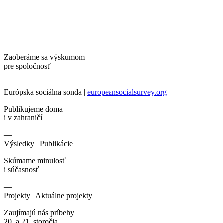
Zaoberáme sa výskumom
pre spoločnosť
—
Európska sociálna sonda |
europeansocialsurvey.org
Publikujeme doma
i v zahraničí
—
Výsledky |
Publikácie
Skúmame minulosť
i súčasnosť
—
Projekty |
Aktuálne projekty
Zaujímajú nás príbehy
20. a 21. storočia