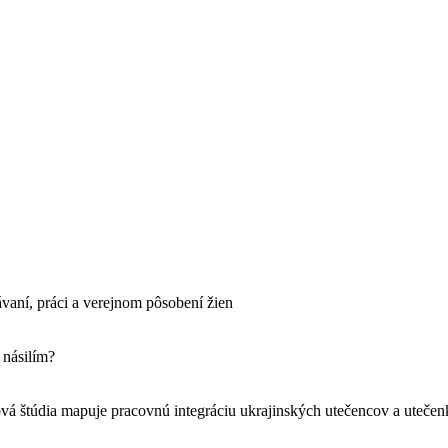
ávaní, práci a verejnom pôsobení žien
 násilím?
vá štúdia mapuje pracovnú integráciu ukrajinských utečencov a uteče