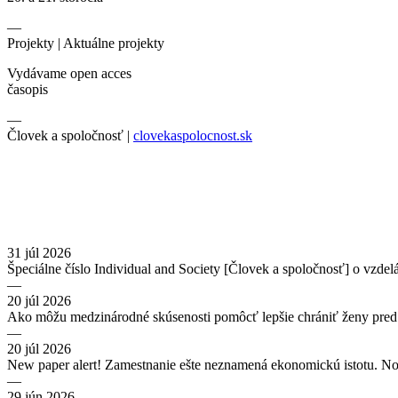
—
Projekty |
Aktuálne projekty
Vydávame open acces
časopis
—
Človek a spoločnosť |
clovekaspolocnost.sk
31 júl 2026
Špeciálne číslo Individual and Society [Človek a spoločnosť] o vzdel
—
20 júl 2026
Ako môžu medzinárodné skúsenosti pomôcť lepšie chrániť ženy pred
—
20 júl 2026
New paper alert! Zamestnanie ešte neznamená ekonomickú istotu. No
—
29 jún 2026