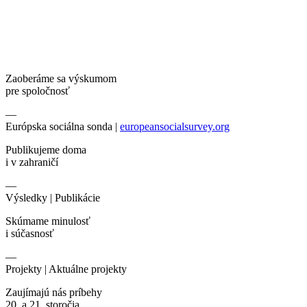
Zaoberáme sa výskumom
pre spoločnosť
—
Európska sociálna sonda |
europeansocialsurvey.org
Publikujeme doma
i v zahraničí
—
Výsledky |
Publikácie
Skúmame minulosť
i súčasnosť
—
Projekty |
Aktuálne projekty
Zaujímajú nás príbehy
20. a 21. storočia