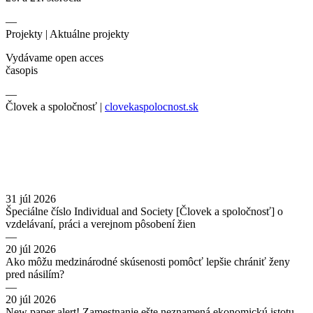
—
Projekty |
Aktuálne projekty
Vydávame open acces
časopis
—
Človek a spoločnosť |
clovekaspolocnost.sk
31 júl 2026
Špeciálne číslo Individual and Society [Človek a spoločnosť] o
vzdelávaní, práci a verejnom pôsobení žien
—
20 júl 2026
Ako môžu medzinárodné skúsenosti pomôcť lepšie chrániť ženy
pred násilím?
—
20 júl 2026
New paper alert! Zamestnanie ešte neznamená ekonomickú istotu.