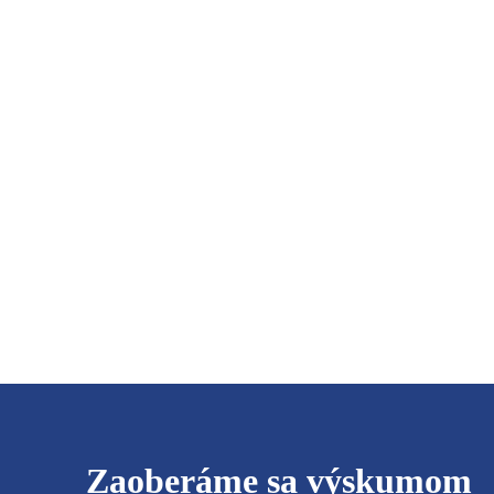
Zaoberáme sa výskumom