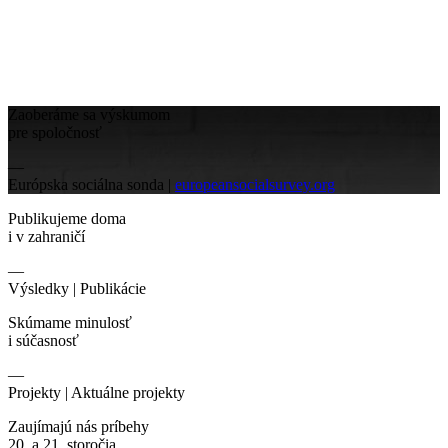
Zaoberáme sa výskumom
pre spoločnosť
—
Európska sociálna sonda |
europeansocialsurvey.org
Publikujeme doma
i v zahraničí
—
Výsledky |
Publikácie
Skúmame minulosť
i súčasnosť
—
Projekty |
Aktuálne projekty
Zaujímajú nás príbehy
20. a 21. storočia