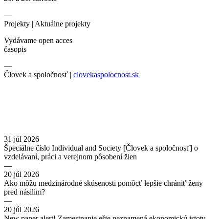
—
Projekty |
Aktuálne projekty
Vydávame open acces
časopis
—
Človek a spoločnosť |
clovekaspolocnost.sk
31 júl 2026
Špeciálne číslo Individual and Society [Človek a spoločnosť] o
vzdelávaní, práci a verejnom pôsobení žien
—
20 júl 2026
Ako môžu medzinárodné skúsenosti pomôcť lepšie chrániť ženy
pred násilím?
—
20 júl 2026
New paper alert! Zamestnanie ešte neznamená ekonomickú istotu.