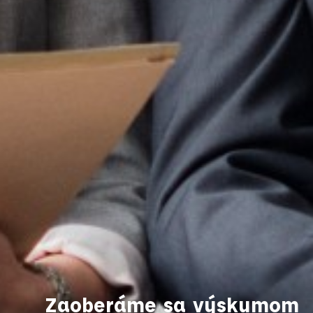
Zaoberáme sa výskumom