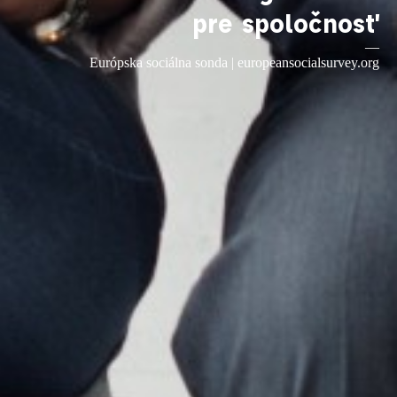
pre spoločnosť
—
Európska sociálna sonda |
europeansocialsurvey.org