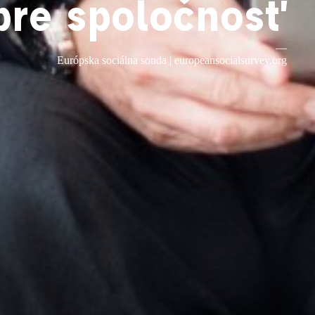
pre spoločnosť
—
Európska sociálna sonda |
europeansocialsurvey.org