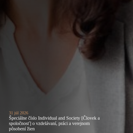
31 júl 2026
Špeciálne číslo Individual and Society [Človek a
spoločnosť] o vzdelávaní, práci a verejnom
pôsobení žien