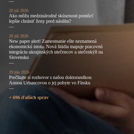
—
20 júl 2026
Ako môžu medzinárodné skúsenosti pomôcť
lepšie chrániť ženy pred násilím?
—
20 júl 2026
New paper alert! Zamestnanie ešte neznamená
ekonomickú istotu. Nová štúdia mapuje pracovnú
integráciu ukrajinských utečencov a utečenkýň na
Slovensku
—
29 jún 2026
Prečítajte si rozhovor s našou doktorandkou
Annou Urbancovou o jej pobyte vo Fínsku
—
+ 696 ďalších správ