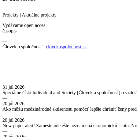
—
Projekty |
Aktuálne projekty
Vydávame open acces
časopis
—
Človek a spoločnosť |
clovekaspolocnost.sk
31 júl 2026
Špeciálne číslo Individual and Society [Človek a spoločnosť] o vzdel
—
20 júl 2026
Ako môžu medzinárodné skúsenosti pomôcť lepšie chrániť ženy pred
—
20 júl 2026
New paper alert! Zamestnanie ešte neznamená ekonomickú istotu. No
—
29 jún 2026