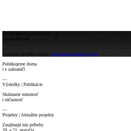
Zaoberáme sa výskumom
pre spoločnosť
—
Európska sociálna sonda |
europeansocialsurvey.org
Publikujeme doma
i v zahraničí
—
Výsledky |
Publikácie
Skúmame minulosť
i súčasnosť
—
Projekty |
Aktuálne projekty
Zaujímajú nás príbehy
20. a 21. storočia