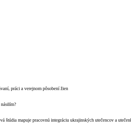
ávaní, práci a verejnom pôsobení žien
 násilím?
vá štúdia mapuje pracovnú integráciu ukrajinských utečencov a uteče