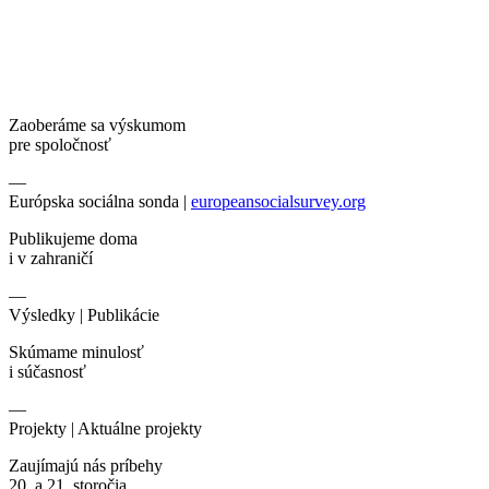
Zaoberáme sa výskumom
pre spoločnosť
—
Európska sociálna sonda |
europeansocialsurvey.org
Publikujeme doma
i v zahraničí
—
Výsledky |
Publikácie
Skúmame minulosť
i súčasnosť
—
Projekty |
Aktuálne projekty
Zaujímajú nás príbehy
20. a 21. storočia