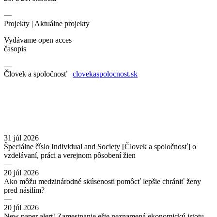
—
Projekty |
Aktuálne projekty
Vydávame open acces
časopis
—
Človek a spoločnosť |
clovekaspolocnost.sk
31 júl 2026
Špeciálne číslo Individual and Society [Človek a spoločnosť] o
vzdelávaní, práci a verejnom pôsobení žien
—
20 júl 2026
Ako môžu medzinárodné skúsenosti pomôcť lepšie chrániť ženy
pred násilím?
—
20 júl 2026
New paper alert! Zamestnanie ešte neznamená ekonomickú istotu.