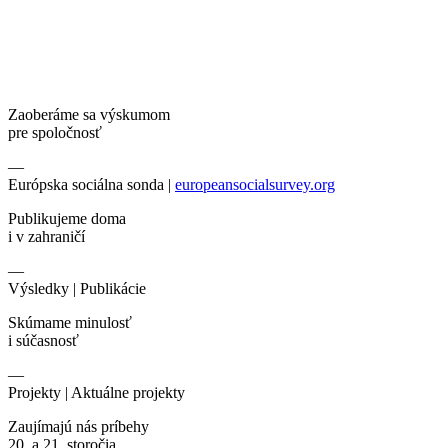
Zaoberáme sa výskumom
pre spoločnosť
—
Európska sociálna sonda |
europeansocialsurvey.org
Publikujeme doma
i v zahraničí
—
Výsledky |
Publikácie
Skúmame minulosť
i súčasnosť
—
Projekty |
Aktuálne projekty
Zaujímajú nás príbehy
20. a 21. storočia