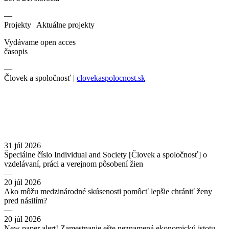
—
Projekty |
Aktuálne projekty
Vydávame open acces
časopis
—
Človek a spoločnosť |
clovekaspolocnost.sk
31 júl 2026
Špeciálne číslo Individual and Society [Človek a spoločnosť] o
vzdelávaní, práci a verejnom pôsobení žien
—
20 júl 2026
Ako môžu medzinárodné skúsenosti pomôcť lepšie chrániť ženy
pred násilím?
—
20 júl 2026
New paper alert! Zamestnanie ešte neznamená ekonomickú istotu.