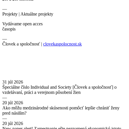
—
Projekty |
Aktuálne projekty
Vydávame open acces
časopis
—
Človek a spoločnosť |
clovekaspolocnost.sk
31 júl 2026
Špeciálne číslo Individual and Society [Človek a spoločnosť] o
vzdelávaní, práci a verejnom pôsobení žien
—
20 júl 2026
Ako môžu medzinárodné skúsenosti pomôcť lepšie chrániť ženy
pred násilím?
—
20 júl 2026
New paper alert! Zamestnanie ešte neznamená ekonomickú istotu.