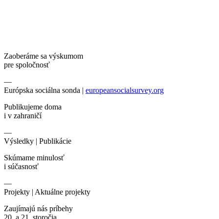
Zaoberáme sa výskumom
pre spoločnosť
—
Európska sociálna sonda |
europeansocialsurvey.org
Publikujeme doma
i v zahraničí
—
Výsledky |
Publikácie
Skúmame minulosť
i súčasnosť
—
Projekty |
Aktuálne projekty
Zaujímajú nás príbehy
20. a 21. storočia