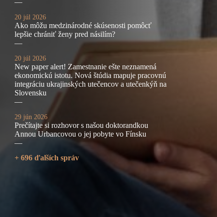
—
20 júl 2026
Ako môžu medzinárodné skúsenosti pomôcť
lepšie chrániť ženy pred násilím?
—
20 júl 2026
New paper alert! Zamestnanie ešte neznamená
ekonomickú istotu. Nová štúdia mapuje pracovnú
integráciu ukrajinských utečencov a utečenkýň na
Slovensku
—
29 jún 2026
Prečítajte si rozhovor s našou doktorandkou
Annou Urbancovou o jej pobyte vo Fínsku
—
+ 696 ďalších správ