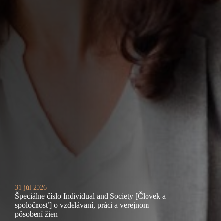
31 júl 2026
Špeciálne číslo Individual and Society [Človek a
spoločnosť] o vzdelávaní, práci a verejnom
pôsobení žien