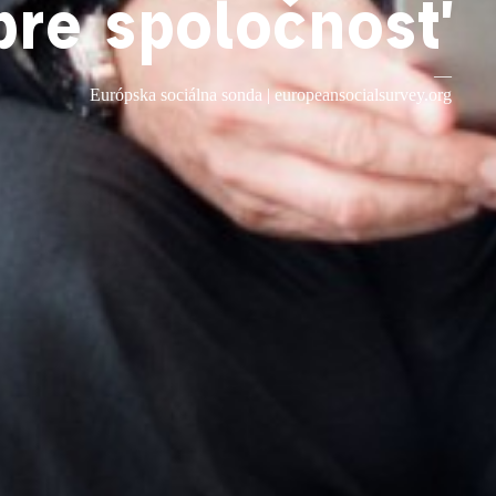
pre spoločnosť
—
Európska sociálna sonda |
europeansocialsurvey.org