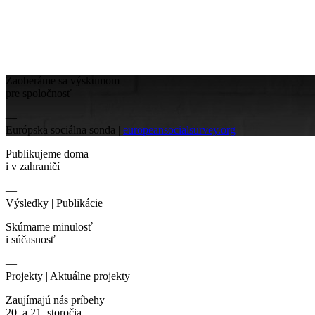
Zaoberáme sa výskumom
pre spoločnosť
—
Európska sociálna sonda |
europeansocialsurvey.org
Publikujeme doma
i v zahraničí
—
Výsledky |
Publikácie
Skúmame minulosť
i súčasnosť
—
Projekty |
Aktuálne projekty
Zaujímajú nás príbehy
20. a 21. storočia