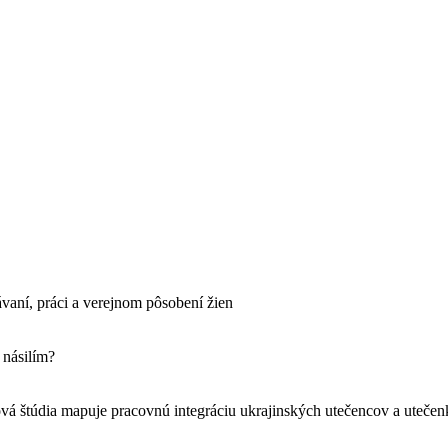
ávaní, práci a verejnom pôsobení žien
 násilím?
vá štúdia mapuje pracovnú integráciu ukrajinských utečencov a uteče