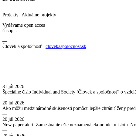
—
Projekty |
Aktuálne projekty
Vydávame open acces
časopis
—
Človek a spoločnosť |
clovekaspolocnost.sk
31 júl 2026
Špeciálne číslo Individual and Society [Človek a spoločnosť] o vzdel
—
20 júl 2026
Ako môžu medzinárodné skúsenosti pomôcť lepšie chrániť ženy pred
—
20 júl 2026
New paper alert! Zamestnanie ešte neznamená ekonomickú istotu. No
—
29 jún 2026