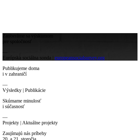
Zaoberáme sa výskumom
pre spoločnosť
—
Európska sociálna sonda |
europeansocialsurvey.org
Publikujeme doma
i v zahraničí
—
Výsledky |
Publikácie
Skúmame minulosť
i súčasnosť
—
Projekty |
Aktuálne projekty
Zaujímajú nás príbehy
20. a 21. storočia