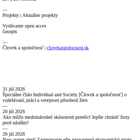
—
Projekty |
Aktuálne projekty
Vydávame open acces
časopis
—
Človek a spoločnosť |
clovekaspolocnost.sk
31 júl 2026
Špeciálne číslo Individual and Society [Človek a spoločnosť] o
vzdelávaní, práci a verejnom pôsobení žien
—
20 júl 2026
Ako môžu medzinárodné skúsenosti pomôcť lepšie chrániť ženy
pred násilím?
—
20 júl 2026
New paper alert! Zamestnanie ešte neznamená ekonomickú istotu.